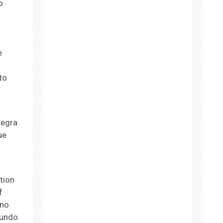
o
e
to
tegra
ue
tion
f
 no
mundo.