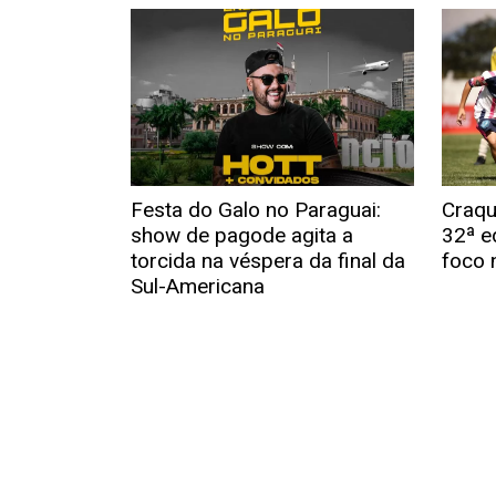
Festa do Galo no Paraguai:
Craqu
show de pagode agita a
32ª e
torcida na véspera da final da
foco 
Sul-Americana