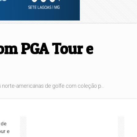
com PGA Tour e
 norte-americanas de golfe com coleção p...
 de
our e