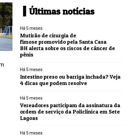
Últimas notícias
Há 5 meses
Mutirão de cirurgia de
fimose promovido pela Santa Casa
BH alerta sobre os riscos de câncer de
pênis
em
Há 5 meses
Intestino preso ou barriga inchada? Veja
4 dicas que podem resolve
Há 5 meses
Vereadores participam da assinatura da
ordem de serviço da Policlínica em Sete
Lagoas
Há 5 meses