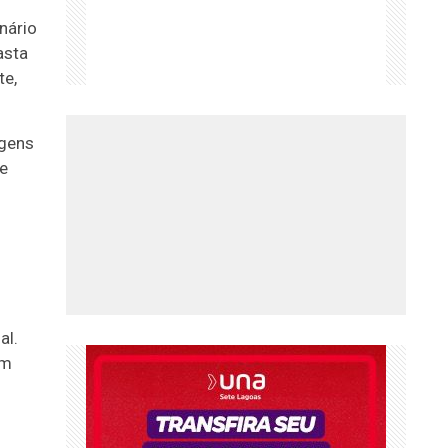
nário
asta
te,
agens
e
al.
em