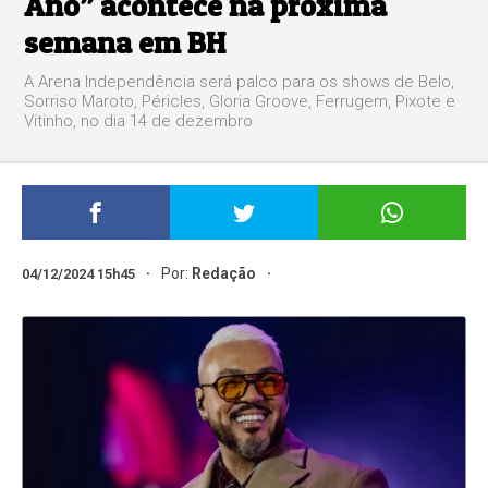
Ano” acontece na próxima
semana em BH
A Arena Independência será palco para os shows de Belo,
Sorriso Maroto, Péricles, Gloria Groove, Ferrugem, Pixote e
Vitinho, no dia 14 de dezembro
Por:
Redação
04/12/2024 15h45