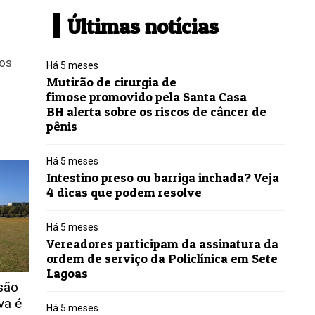
Últimas notícias
dos
Há 5 meses
Mutirão de cirurgia de
fimose promovido pela Santa Casa
BH alerta sobre os riscos de câncer de
pênis
Há 5 meses
Intestino preso ou barriga inchada? Veja
4 dicas que podem resolve
Há 5 meses
Vereadores participam da assinatura da
ordem de serviço da Policlínica em Sete
Lagoas
são
va é
Há 5 meses