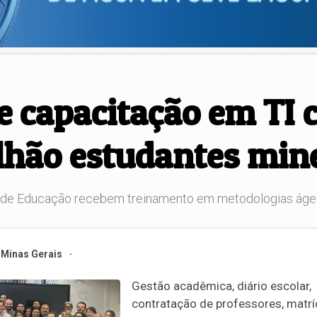
capacitação em TI c
ilhão estudantes min
de Educação recebem treinamento em metodologias ágeis p
Minas Gerais
Gestão acadêmica, diário escolar,
contratação de professores, matrí