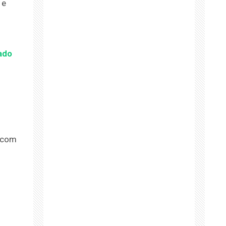
 e
o
ado
, com