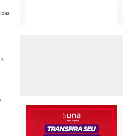
ticas
s,
s