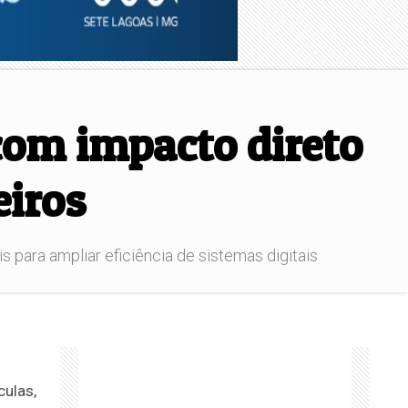
om impacto direto
eiros
ara ampliar eficiência de sistemas digitais
culas,