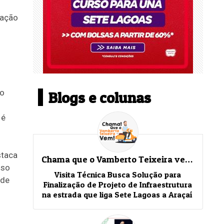
zação
o
Blogs e colunas
 é
staca
Chama que o Vamberto Teixeira vem!
sso
Visita Técnica Busca Solução para
 de
Finalização de Projeto de Infraestrutura
na estrada que liga Sete Lagoas a Araçaí