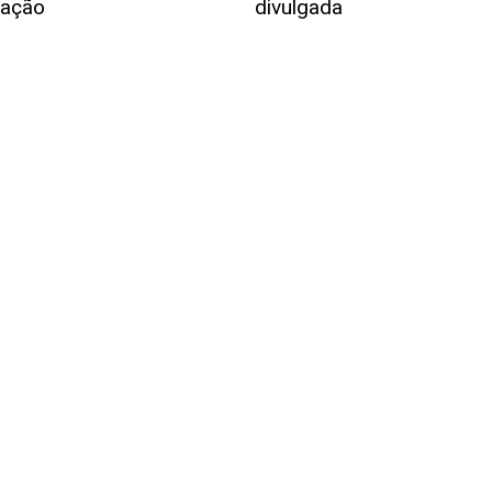
uação
divulgada