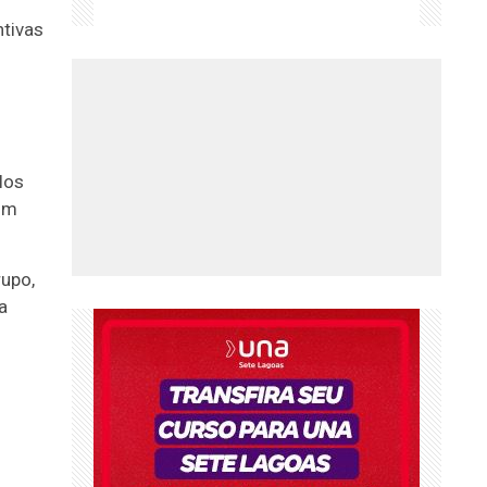
ntivas
los
om
rupo,
a