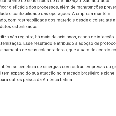
constante de seus ciclos de esterilização. São adotados
ificar a eficácia dos processos, além de manutenções preve
dade e confiabilidade das operações. A empresa mantém
do, com rastreabilidade dos materiais desde a coleta até a
dutos esterilizados.
iliza não registra, há mais de seis anos, casos de infecção
terilização. Esse resultado é atribuído à adoção de protoco
treinamento de seus colaboradores, que atuam de acordo c
também se beneficia de sinergias com outras empresas do g
 tem expandido sua atuação no mercado brasileiro e planej
, para outros países da América Latina.