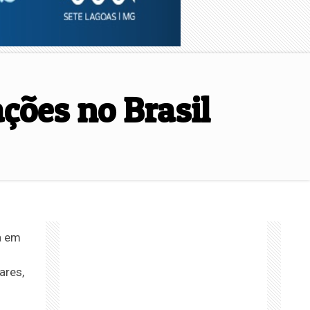
ções no Brasil
a em
ares,