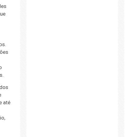
des
que
os.
hões
o
s.
 dos
e
e até
io,