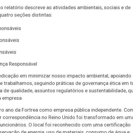
, o relatório descreve as atividades ambientais, sociais e de
uatro seções distintas:
ponsáveis
ponsáveis
onsáveis
ança Responsável
 dedicação em minimizar nosso impacto ambiental, apoiando
 trabalhamos, seguindo práticas de governança ética em t
 de qualidade, assuntos regulatórios e sustentabilidade, q
a empresa.
eiro ano da Fortrea como empresa pública independente. Co
or correspondência no Reino Unido foi transformado em um
funcionários. O local foi reconhecido com uma certificação
rvação de energia, uso de materiais, consumo de água e