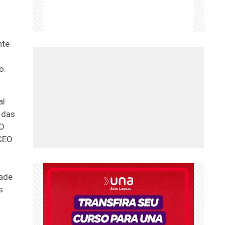
nte
o.
al
 das
EO
 CEO
dade
s