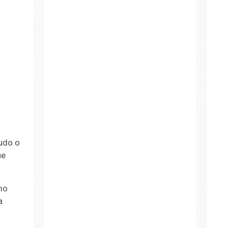
udo o
ue
mo
a