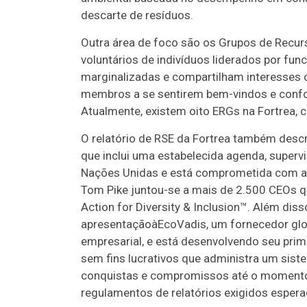
descarte de resíduos.
Outra área de foco são os Grupos de Recur
voluntários de indivíduos liderados por fu
marginalizadas e compartilham interesses o
membros a se sentirem bem-vindos e confo
Atualmente, existem oito ERGs na Fortrea,
O relatório de RSE da Fortrea também descr
que inclui uma estabelecida agenda, supervis
Nações Unidas e está comprometida com a I
Tom Pike juntou-se a mais de 2.500 CEOs 
Action for Diversity & Inclusion™. Além dis
apresentaçãoàEcoVadis, um fornecedor glob
empresarial, e está desenvolvendo seu prime
sem fins lucrativos que administra um sis
conquistas e compromissos até o momento,
regulamentos de relatórios exigidos esper