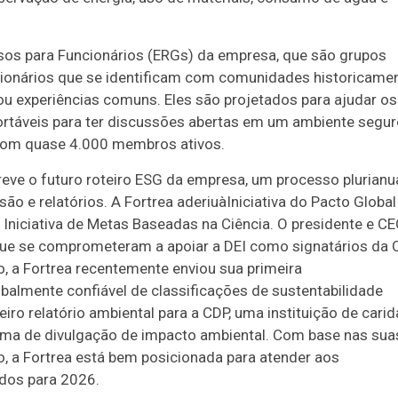
sos para Funcionários (ERGs) da empresa, que são grupos
ncionários que se identificam com comunidades historicame
u experiências comuns. Eles são projetados para ajudar os
rtáveis para ter discussões abertas em um ambiente segur
 com quase 4.000 membros ativos.
eve o futuro roteiro ESG da empresa, um processo plurianu
ão e relatórios. A Fortrea aderiuàIniciativa do Pacto Global
niciativa de Metas Baseadas na Ciência. O presidente e C
que se comprometeram a apoiar a DEI como signatários da
so, a Fortrea recentemente enviou sua primeira
almente confiável de classificações de sustentabilidade
iro relatório ambiental para a CDP, uma instituição de cari
tema de divulgação de impacto ambiental. Com base nas sua
 a Fortrea está bem posicionada para atender aos
ados para 2026.