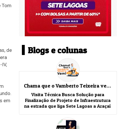
e Tom
Blogs e colunas
as, de
lera
-IV,
Chama que o Vamberto Teixeira vem!
em
mundo.
Visita Técnica Busca Solução para
Finalização de Projeto de Infraestrutura
es em
na estrada que liga Sete Lagoas a Araçaí