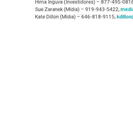
Hima Inguva (Investidores) – 877-495-081
Sue Zaranek (Mídia) – 919-943-5422,
medi
Kate Dillon (Mídia) – 646-818-9115,
kdillo