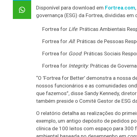
Disponível para download em
Fortrea.com
governança (ESG) da Fortrea, divididas em q
Fortrea for
Life
: Práticas Ambientais Res
Fortrea for
All
: Práticas de Pessoas Res
Fortrea for
Good
: Práticas Sociais Resp
Fortrea for
Integrity
: Práticas de Govern
“O ’Fortrea for Better’ demonstra a nossa
nossos funcionários e as comunidades onde
que fazemos”, disse Sandy Kennedy, diretora
também preside o Comitê Gestor de ESG d
O relatório detalha as realizações do prim
exemplo, um antigo depósito de pedidos p
clínica de 100 leitos com espaço para 300 
ambiental baseada no desempenho em conse