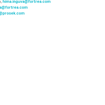
6,
hima.inguva@fortrea.com
a@fortrea.com
n@prosek.com