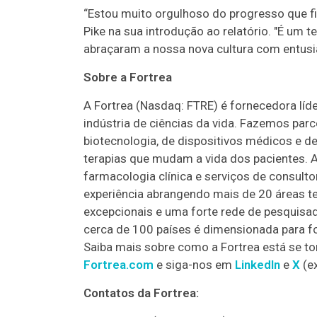
“Estou muito orgulhoso do progresso que f
Pike na sua introdução ao relatório. "É um
abraçaram a nossa nova cultura com entus
Sobre a Fortrea
A Fortrea (Nasdaq: FTRE) é fornecedora líde
indústria de ciências da vida. Fazemos pa
biotecnologia, de dispositivos médicos e d
terapias que mudam a vida dos pacientes. A 
farmacologia clínica e serviços de consulto
experiência abrangendo mais de 20 áreas ter
excepcionais e uma forte rede de pesquisad
cerca de 100 países é dimensionada para fo
Saiba mais sobre como a Fortrea está se t
Fortrea.com
e siga-nos em
LinkedIn
e
X
(ex
Contatos da Fortrea: